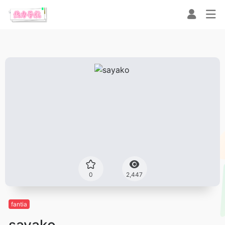
0
2,447
fantia
sayako