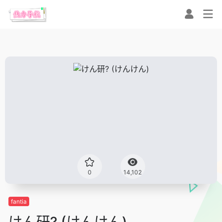
0
14,102
fantia
けん研? (けんけん)