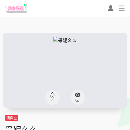
0
641
偶像空
采妮么么