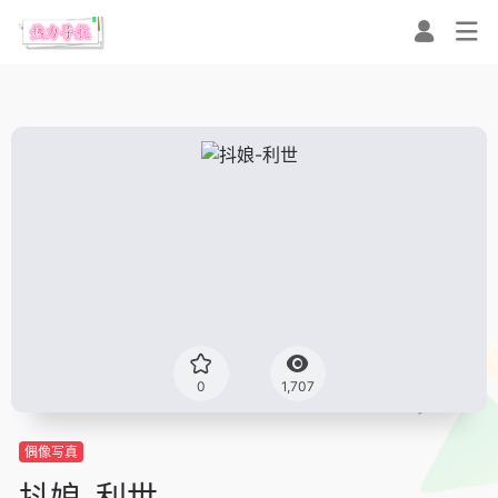
0
1,707
偶像写真
抖娘-利世