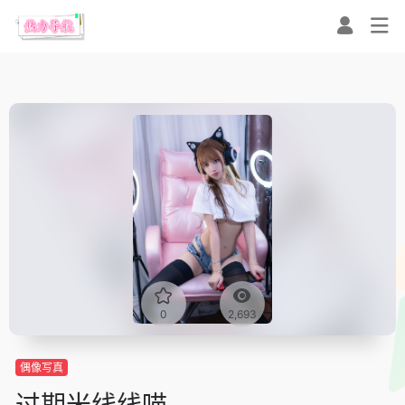
0
2,693
偶像写真
过期米线线喵