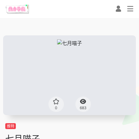
0
683
推特
七月喵子