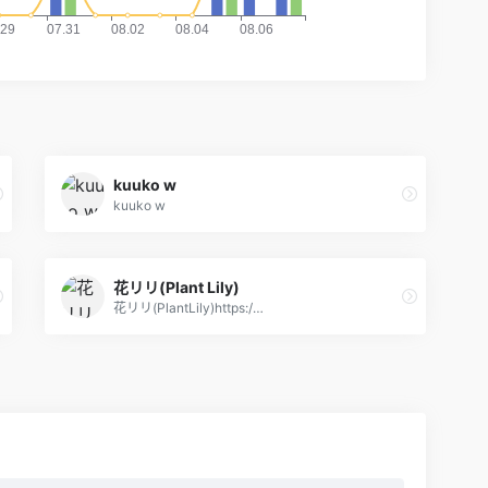
kuuko w
kuuko w
花リリ(Plant Lily)
花リリ(PlantLily)https:/…