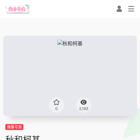
0
2,193
偶像写真
秋和柯基