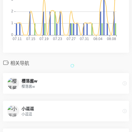
相关导航
樱落酱w
樱落酱w
小逗逗
小逗逗