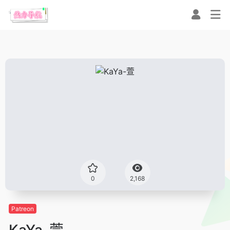
0
2,168
Patreon
KaYa-萱