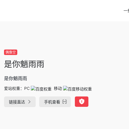
一
偶像空
是你魈雨雨
是你魈雨雨
爱站权重：
PC
移动
链接直达
手机查看