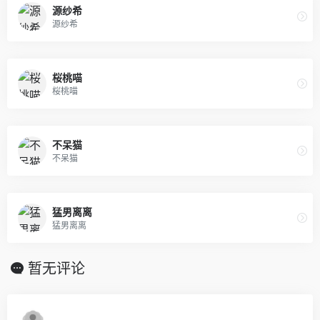
源纱希
源纱希
桜桃喵
桜桃喵
不呆猫
不呆猫
猛男离离
猛男离离
暂无评论